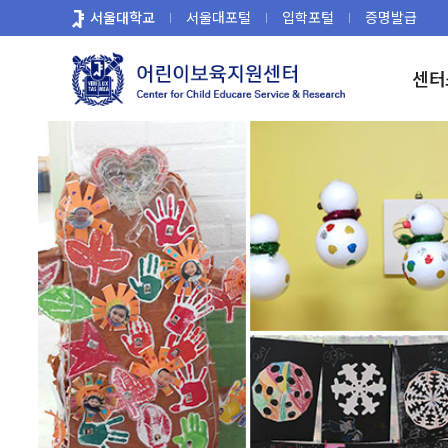
바
서울대학교
서울대포털
입학포털
증명발급
로
가
센터
기
메
뉴