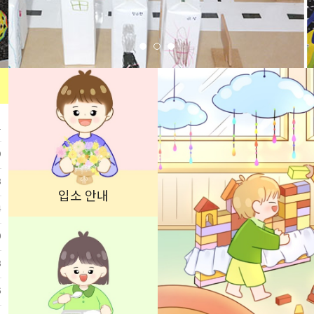
1
9
8
입소 안내
4
0
8
6